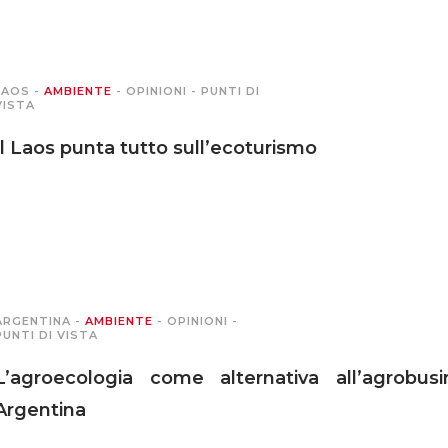
LAOS
-
AMBIENTE
-
OPINIONI
-
PUNTI DI
VISTA
Il Laos punta tutto sull’ecoturismo
ARGENTINA
-
AMBIENTE
-
OPINIONI
-
PUNTI DI VISTA
L’agroecologia come alternativa all’agrobus
Argentina