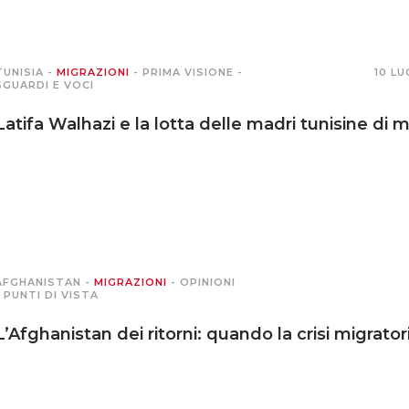
TUNISIA
-
MIGRAZIONI
-
PRIMA VISIONE
-
10 LU
SGUARDI E VOCI
Latifa Walhazi e la lotta delle madri tunisine di m
AFGHANISTAN
-
MIGRAZIONI
-
OPINIONI
-
PUNTI DI VISTA
L’Afghanistan dei ritorni: quando la crisi migrator