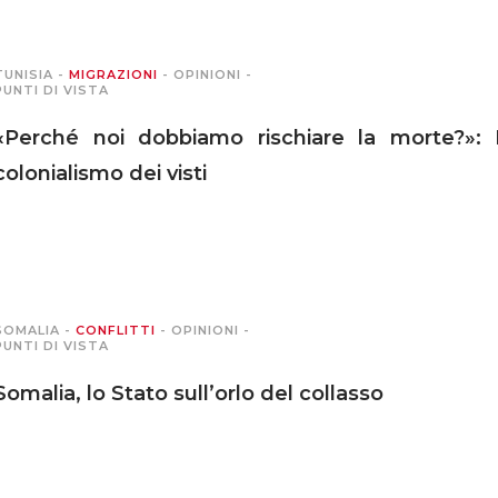
TUNISIA
-
MIGRAZIONI
-
OPINIONI
-
PUNTI DI VISTA
«Perché noi dobbiamo rischiare la morte?»: 
colonialismo dei visti
SOMALIA
-
CONFLITTI
-
OPINIONI
-
PUNTI DI VISTA
Somalia, lo Stato sull’orlo del collasso