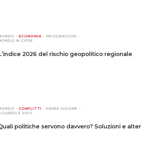
MONDO
-
ECONOMIA
-
INFOGRAFICHE
-
MONDO IN CIFRE
L’indice 2026 del rischio geopolitico regionale
MONDO
-
CONFLITTI
-
PRIMA VISIONE
-
SGUARDI E VOCI
Quali politiche servono davvero? Soluzioni e alte