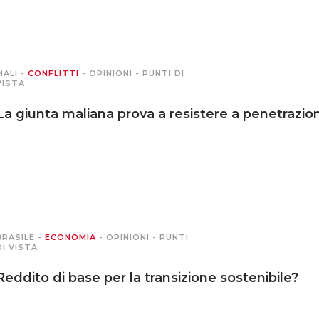
MALI
-
CONFLITTI
-
OPINIONI
-
PUNTI DI
VISTA
La giunta maliana prova a resistere a penetrazio
BRASILE
-
ECONOMIA
-
OPINIONI
-
PUNTI
DI VISTA
Reddito di base per la transizione sostenibile?