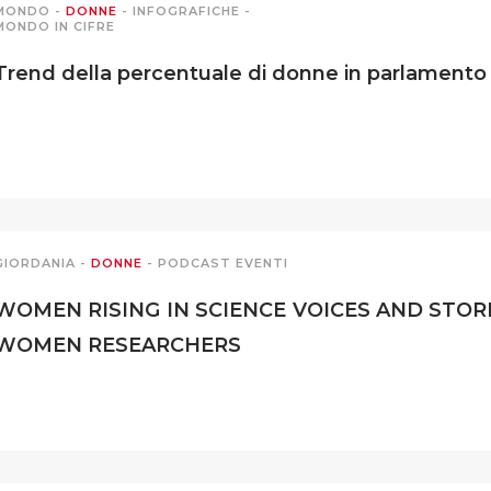
MONDO
-
DONNE
-
INFOGRAFICHE
-
MONDO IN CIFRE
Trend della percentuale di donne in parlamento 
GIORDANIA
-
DONNE
-
PODCAST EVENTI
WOMEN RISING IN SCIENCE VOICES AND STOR
WOMEN RESEARCHERS