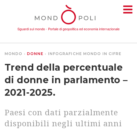
MOND
POLI
Sguardi sul mondo - Portale di geopolitica ed economia internazionale
MONDO
DONNE
INFOGRAFICHE
MONDO IN CIFRE
TEMI
Trend della percentuale
AMBIENTE
di donne in parlamento –
2021-2025.
CONFLITTI
Paesi con dati parzialmente
DONNE
disponibili negli ultimi anni
ECONOMIA