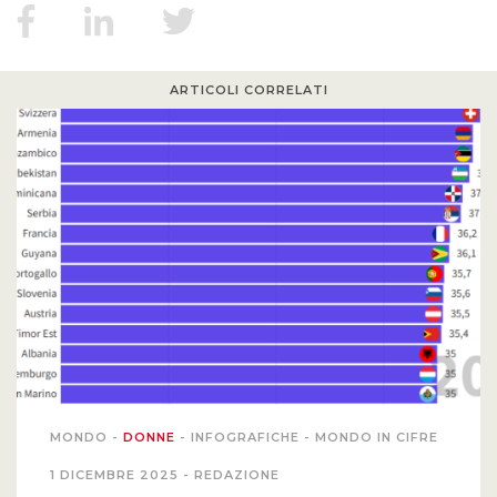
MIGRAZIONI
ARTICOLI CORRELATI
POVERTÀ
SALUTE
EDITORIALI
PUNTI DI VISTA
SGUARDI E VOCI
MONDO IN CIFRE
MONDO
-
DONNE
-
INFOGRAFICHE
-
MONDO IN CIFRE
1 DICEMBRE 2025 -
REDAZIONE
NAVIGANDO IN RETE