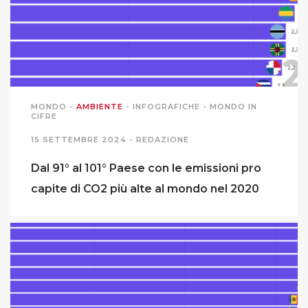
MIGRAZIONI
POVERTÀ
SALUTE
MONDO
-
AMBIENTE
-
INFOGRAFICHE
-
MONDO IN
CIFRE
15 SETTEMBRE 2024 -
REDAZIONE
EDITORIALI
Dal 91° al 101° Paese con le emissioni pro
PUNTI DI VISTA
capite di CO2 più alte al mondo nel 2020
SGUARDI E VOCI
MONDO IN CIFRE
NAVIGANDO IN RETE