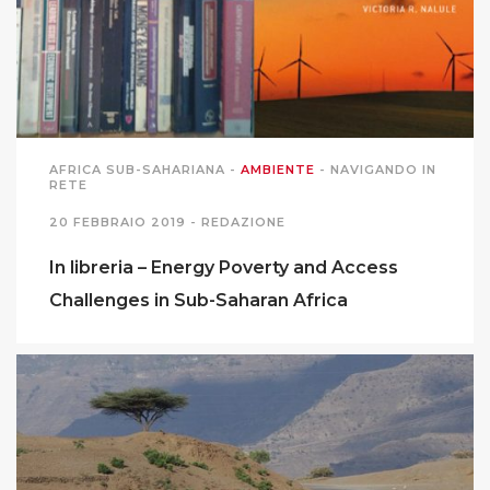
MIGRAZIONI
POVERTÀ
SALUTE
AFRICA SUB-SAHARIANA
-
AMBIENTE
-
NAVIGANDO IN
RETE
20 FEBBRAIO 2019 -
REDAZIONE
EDITORIALI
In libreria – Energy Poverty and Access
PUNTI DI VISTA
Challenges in Sub-Saharan Africa
SGUARDI E VOCI
MONDO IN CIFRE
NAVIGANDO IN RETE