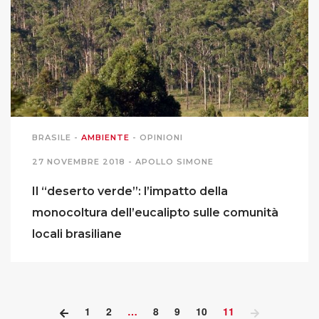
BRASILE
-
AMBIENTE
-
OPINIONI
27 NOVEMBRE 2018 -
APOLLO SIMONE
Il “deserto verde”: l’impatto della
monocoltura dell’eucalipto sulle comunità
locali brasiliane
1
2
…
8
9
10
11