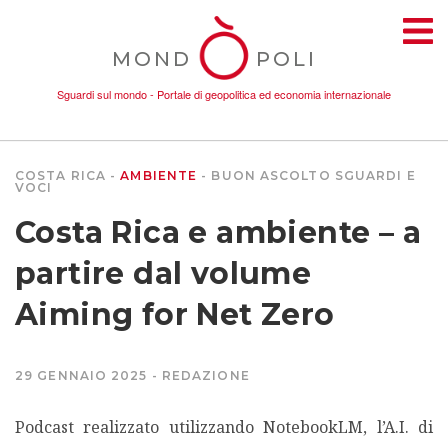
MOND
POLI
Sguardi sul mondo - Portale di geopolitica ed economia internazionale
COSTA RICA
AMBIENTE
BUON ASCOLTO
SGUARDI E
VOCI
TEMI
Costa Rica e ambiente – a
AMBIENTE
partire dal volume
Aiming for Net Zero
CONFLITTI
DONNE
29 GENNAIO 2025
REDAZIONE
Podcast realizzato utilizzando NotebookLM, l’A.I. di
ECONOMIA