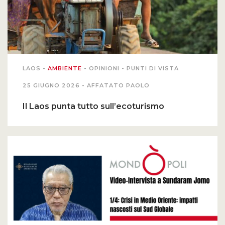
LAOS
-
AMBIENTE
-
OPINIONI
-
PUNTI DI VISTA
25 GIUGNO 2026 -
AFFATATO PAOLO
Il Laos punta tutto sull’ecoturismo