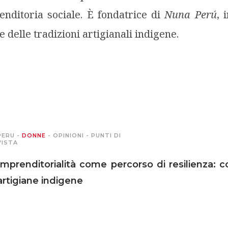
enditoria sociale. È fondatrice di
Nuna Perú
, 
e delle tradizioni artigianali indigene.
PERU
-
DONNE
-
OPINIONI
-
PUNTI DI
VISTA
Imprenditorialità come percorso di resilienza:
artigiane indigene