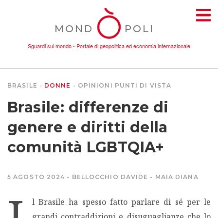
MOND
POLI
Sguardi sul mondo - Portale di geopolitica ed economia internazionale
BRASILE
DONNE
OPINIONI
PUNTI DI VISTA
TEMI
Brasile: differenze di
AMBIENTE
genere e diritti della
comunità LGBTQIA+
CONFLITTI
5 AGOSTO 2024
BELLOCCHIO DAVIDE
MAIA DIANA
DONNE
I
l Brasile ha spesso fatto parlare di sé per le
ECONOMIA
grandi contraddizioni e disuguaglianze che lo