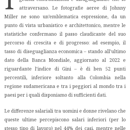
attraversano. Le fotografie aeree di Johnny
MIGRAZIONI
Miller ne sono un’emblematica espressione, da un
punto di vista urbanistico e architettonico, mentre le
POVERTÀ
statistiche confermano il passo claudicante del suo
percorso di crescita e di progresso: ad esempio, il
SALUTE
tasso di diseguaglianza economica – stando all’ultimo
dato della Banca Mondiale, aggiornato al 2022 e
EDITORIALI
riguardante l’indice di Gini – è di ben 52 punti
percentili, inferiore soltanto alla Colombia nella
PUNTI DI VISTA
regione sudamericana e tra i peggiori al mondo tra i
paesi per i quali disponiamo di sufficienti dati.
SGUARDI E VOCI
Le differenze salariali tra uomini e donne rivelano che
MONDO IN CIFRE
queste ultime percepiscono salari inferiori (per lo
stesso tipo di lavoro) nel 44% dei casi, mentre nelle
NAVIGANDO IN RETE