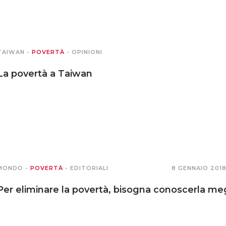
TAIWAN
-
POVERTÀ
-
OPINIONI
La povertà a Taiwan
MONDO
-
POVERTÀ
-
EDITORIALI
8 GENNAIO 2018
Per eliminare la povertà, bisogna conoscerla me