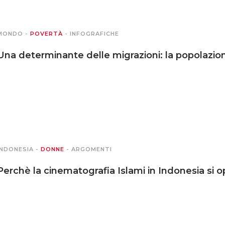
MONDO
-
POVERTÀ
-
INFOGRAFICHE
Una determinante delle migrazioni: la popolazion
INDONESIA
-
DONNE
-
ARGOMENTI
Perchè la cinematografia Islami in Indonesia si o