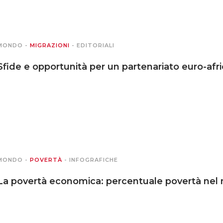
MONDO
-
MIGRAZIONI
-
EDITORIALI
Sfide e opportunità per un partenariato euro-afri
MONDO
-
POVERTÀ
-
INFOGRAFICHE
La povertà economica: percentuale povertà nel