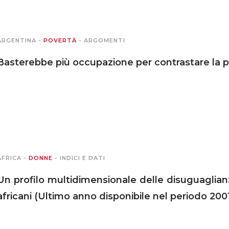
ARGENTINA
-
POVERTÀ
-
ARGOMENTI
Basterebbe più occupazione per contrastare la p
AFRICA
-
DONNE
-
INDICI E DATI
Un profilo multidimensionale delle disuguaglianz
africani (Ultimo anno disponibile nel periodo 200