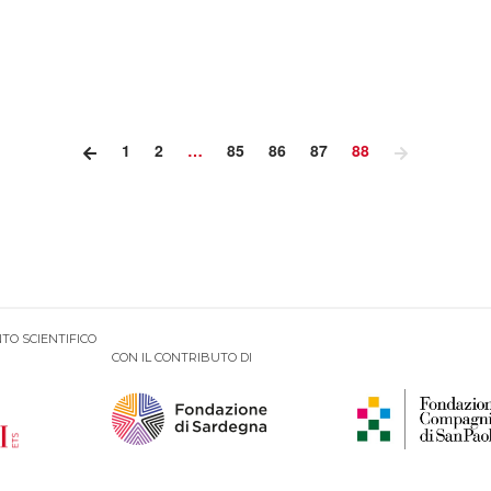
1
2
…
85
86
87
88
TO SCIENTIFICO
CON IL CONTRIBUTO DI