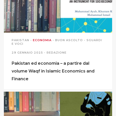
MIGRAZIONI
POVERTÀ
SALUTE
PAKISTAN
-
ECONOMIA
-
BUON ASCOLTO
-
SGUARDI
E VOCI
29 GENNAIO 2025 -
REDAZIONE
EDITORIALI
Pakistan ed economia – a partire dal
PUNTI DI VISTA
volume Waqf in Islamic Economics and
Finance
SGUARDI E VOCI
MONDO IN CIFRE
NAVIGANDO IN RETE