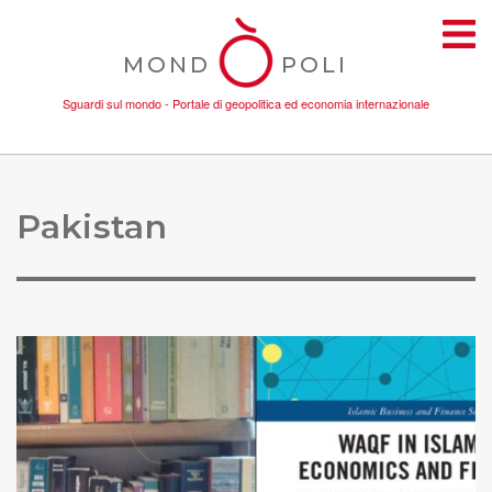
MOND
POLI
Sguardi sul mondo - Portale di geopolitica ed economia internazionale
TEMI
Pakistan
AMBIENTE
CONFLITTI
DONNE
ECONOMIA