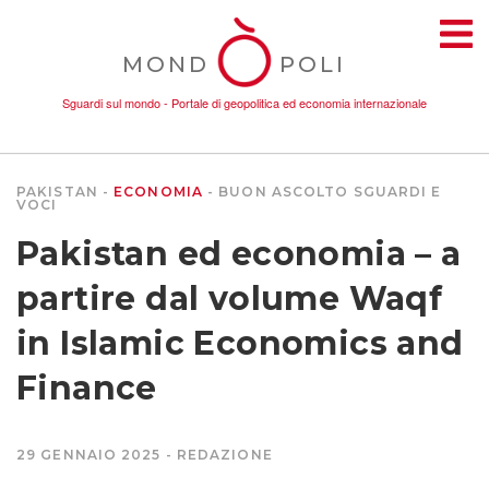
MOND
POLI
Sguardi sul mondo - Portale di geopolitica ed economia internazionale
PAKISTAN
ECONOMIA
BUON ASCOLTO
SGUARDI E
VOCI
TEMI
Pakistan ed economia – a
AMBIENTE
partire dal volume Waqf
in Islamic Economics and
CONFLITTI
Finance
DONNE
29 GENNAIO 2025
REDAZIONE
ECONOMIA