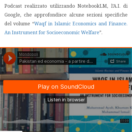
Podcast realizzato utilizzando NotebookLM, l’A.I. di
MIGRAZIONI
Google, che approfondisce alcune sezioni specifiche
del volume “
Waqf in Islamic Economics and Finance.
POVERTÀ
An Instrument for Socioeconomic Welfare
”.
SALUTE
EDITORIALI
PUNTI DI VISTA
SGUARDI E VOCI
MONDO IN CIFRE
NAVIGANDO IN RETE