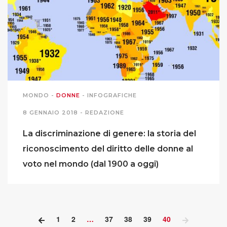
PODCAST EVENTI
AUTORI
MONDO
-
DONNE
-
INFOGRAFICHE
8 GENNAIO 2018 -
REDAZIONE
La discriminazione di genere: la storia del
riconoscimento del diritto delle donne al
voto nel mondo (dal 1900 a oggi)
1
2
…
37
38
39
40