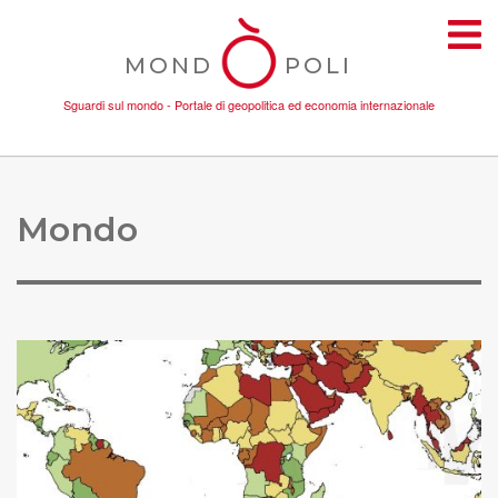
MOND
POLI
Sguardi sul mondo - Portale di geopolitica ed economia internazionale
TEMI
Mondo
AMBIENTE
CONFLITTI
DONNE
ECONOMIA