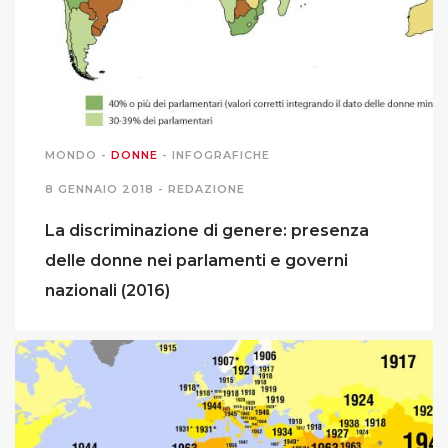
MIGRAZIONI
POVERTÀ
SALUTE
MONDO
-
DONNE
-
INFOGRAFICHE
8 GENNAIO 2018 -
REDAZIONE
EDITORIALI
La discriminazione di genere: presenza
delle donne nei parlamenti e governi
PUNTI DI VISTA
nazionali (2016)
SGUARDI E VOCI
MONDO IN CIFRE
NAVIGANDO IN RETE