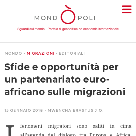
MOND
POLI
Sguardi sul mondo - Portale di geopolitica ed economia internazionale
MONDO
MIGRAZIONI
EDITORIALI
TEMI
Sfide e opportunità per
AMBIENTE
un partenariato euro-
africano sulle migrazioni
CONFLITTI
15 GENNAIO 2018
MWENCHA ERASTUS J.O.
DONNE
I
fenomeni migratori sono saliti in cima
ECONOMIA
all’agenda del dialogo tra Europa e Africa,