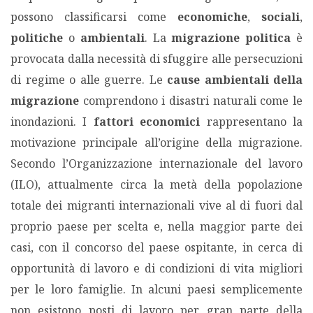
possono classificarsi come
economiche
,
sociali
,
PODCAST EVENTI
politiche
o
ambientali
. La
migrazione politica
è
provocata dalla necessità di sfuggire alle persecuzioni
AUTORI
di regime o alle guerre. Le
cause ambientali della
migrazione
comprendono i disastri naturali come le
inondazioni. I
fattori economici
rappresentano la
motivazione principale all’origine della migrazione.
Secondo l’Organizzazione internazionale del lavoro
(ILO), attualmente circa la metà della popolazione
totale dei migranti internazionali vive al di fuori dal
proprio paese per scelta e, nella maggior parte dei
casi, con il concorso del paese ospitante, in cerca di
opportunità di lavoro e di condizioni di vita migliori
per le loro famiglie. In alcuni paesi semplicemente
non esistono posti di lavoro per gran parte della