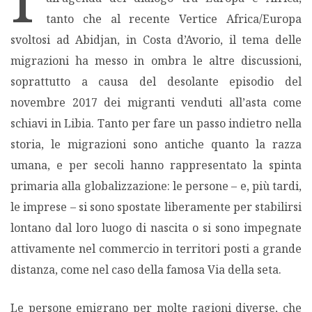
tanto che al recente Vertice Africa/Europa
MIGRAZIONI
svoltosi ad Abidjan, in Costa d’Avorio, il tema delle
migrazioni ha messo in ombra le altre discussioni,
POVERTÀ
soprattutto a causa del desolante episodio del
novembre 2017 dei migranti venduti all’asta come
SALUTE
schiavi in Libia. Tanto per fare un passo indietro nella
storia, le migrazioni sono antiche quanto la razza
EDITORIALI
umana, e per secoli hanno rappresentato la spinta
primaria alla globalizzazione: le persone – e, più tardi,
PUNTI DI VISTA
le imprese – si sono spostate liberamente per stabilirsi
lontano dal loro luogo di nascita o si sono impegnate
SGUARDI E VOCI
attivamente nel commercio in territori posti a grande
MONDO IN CIFRE
distanza, come nel caso della famosa Via della seta.
Le persone emigrano per molte ragioni diverse, che
NAVIGANDO IN RETE