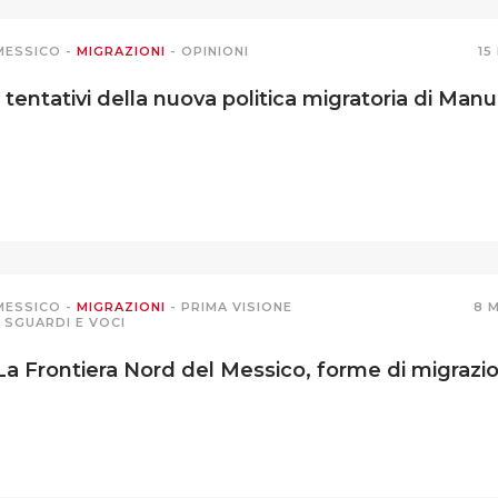
MESSICO
-
MIGRAZIONI
-
OPINIONI
15
I tentativi della nuova politica migratoria di Ma
MESSICO
-
MIGRAZIONI
-
PRIMA VISIONE
8 
-
SGUARDI E VOCI
La Frontiera Nord del Messico, forme di migrazion