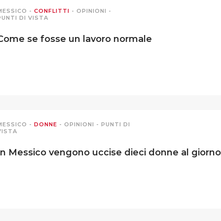
MESSICO
-
CONFLITTI
-
OPINIONI
-
PUNTI DI VISTA
Come se fosse un lavoro normale
MESSICO
-
DONNE
-
OPINIONI
-
PUNTI DI
VISTA
In Messico vengono uccise dieci donne al giorno