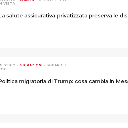
DI VISTA
La salute assicurativa-privatizzata preserva le d
MESSICO
-
MIGRAZIONI
-
SGUARDI E
VOCI
Politica migratoria di Trump: cosa cambia in Mes