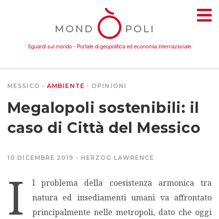
MOND
POLI
Sguardi sul mondo - Portale di geopolitica ed economia internazionale
MESSICO
AMBIENTE
OPINIONI
TEMI
Megalopoli sostenibili: il
AMBIENTE
caso di Città del Messico
CONFLITTI
10 DICEMBRE 2019
HERZOG LAWRENCE
I
DONNE
l problema della coesistenza armonica tra
natura ed insediamenti umani va affrontato
ECONOMIA
principalmente nelle metropoli, dato che oggi