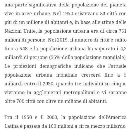
una parte significativa della popolazione del pianeta
MIGRAZIONI
vive in aree urbane. Nel 1950 esistevano 83 città con
più di un milione di abitanti e, in base alle stime delle
POVERTÀ
Nazioni Unite, la popolazione urbana era di circa 751
milioni di persone. Nel 2019, il numero di città è salito
SALUTE
fino a 548 e la popolazione urbana ha superato i 4,2
miliardi di persone (55% della popolazione mondiale).
EDITORIALI
Le proiezioni demografiche indicano che l’attuale
popolazione urbana mondiale crescerà fino a 5
PUNTI DI VISTA
miliardi entro il 2030, quando tre individui su cinque
vivranno in agglomerati metropolitani e vi saranno
SGUARDI E VOCI
oltre 700 città con oltre un milione di abitanti.
MONDO IN CIFRE
Tra il 1950 e il 2000, la popolazione dell’America
Latina è passata da 160 milioni a circa mezzo miliardo.
NAVIGANDO IN RETE