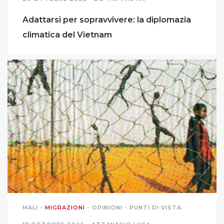
Adattarsi per sopravvivere: la diplomazia
climatica del Vietnam
MALI
-
MIGRAZIONI
-
OPINIONI
-
PUNTI DI VISTA