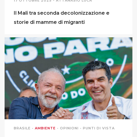
17 OTTOBRE 2025 -
ATTANASIO LUCA
Il Mali tra seconda decolonizzazione e
storie di mamme di migranti
BRASILE
-
AMBIENTE
-
OPINIONI
-
PUNTI DI VISTA