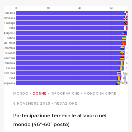
MIGRAZIONI
POVERTÀ
SALUTE
EDITORIALI
PUNTI DI VISTA
MONDO
-
DONNE
-
INFOGRAFICHE
-
MONDO IN CIFRE
SGUARDI E VOCI
6 NOVEMBRE 2025 -
REDAZIONE
MONDO IN CIFRE
Partecipazione femminile al lavoro nel
mondo (46°-60° posto)
NAVIGANDO IN RETE