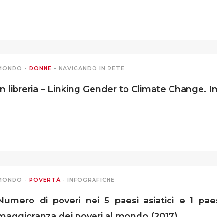
MONDO
-
DONNE
-
NAVIGANDO IN RETE
In libreria – Linking Gender to Climate Change. 
MONDO
-
POVERTÀ
-
INFOGRAFICHE
Numero di poveri nei 5 paesi asiatici e 1 pae
maggioranza dei poveri al mondo (2017)