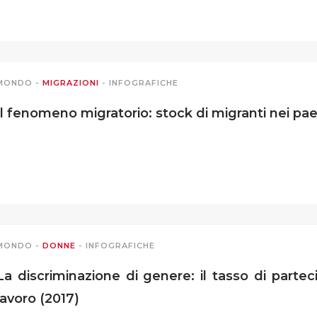
MONDO
-
MIGRAZIONI
-
INFOGRAFICHE
Il fenomeno migratorio: stock di migranti nei pae
MONDO
-
DONNE
-
INFOGRAFICHE
La discriminazione di genere: il tasso di parte
lavoro (2017)