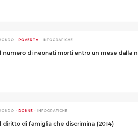
MONDO
-
POVERTÀ
-
INFOGRAFICHE
Il numero di neonati morti entro un mese dalla n
MONDO
-
DONNE
-
INFOGRAFICHE
Il diritto di famiglia che discrimina (2014)