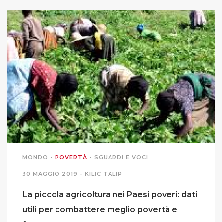
MIGRAZIONI
POVERTÀ
SALUTE
EDITORIALI
PUNTI DI VISTA
MONDO
-
POVERTÀ
-
SGUARDI E VOCI
SGUARDI E VOCI
30 MAGGIO 2019 -
KILIC TALIP
MONDO IN CIFRE
La piccola agricoltura nei Paesi poveri: dati
utili per combattere meglio povertà e
NAVIGANDO IN RETE