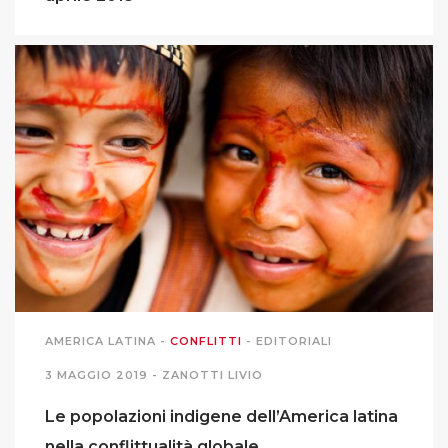
AMERICA LATINA
-
CONFLITTI
-
EDITORIALI
3 MAGGIO 2019 -
ZANOTTI LIVIO
Le popolazioni indigene dell’America latina
nella conflittualità globale