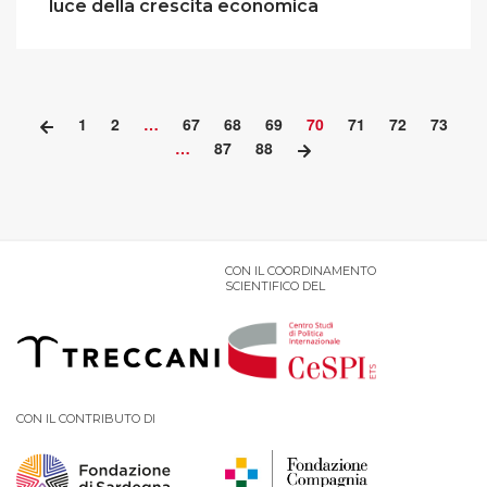
luce della crescita economica
1
2
…
67
68
69
70
71
72
73
…
87
88
CON IL COORDINAMENTO
SCIENTIFICO DEL
CON IL CONTRIBUTO DI