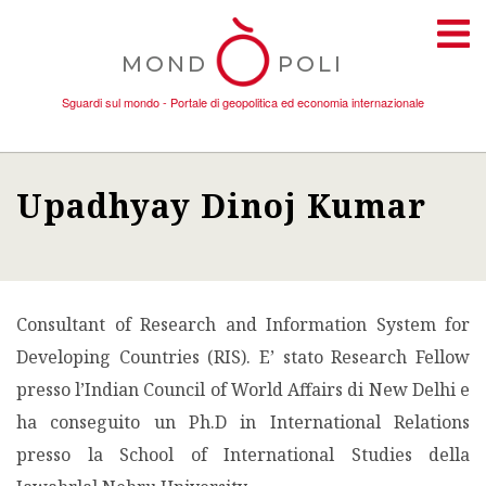
MOND
POLI
Sguardi sul mondo - Portale di geopolitica ed economia internazionale
Upadhyay Dinoj Kumar
TEMI
AMBIENTE
Consultant of Research and Information System for
CONFLITTI
Developing Countries (RIS). E’ stato Research Fellow
presso l’Indian Council of World Affairs di New Delhi e
DONNE
ha conseguito un Ph.D in International Relations
presso la School of International Studies della
ECONOMIA