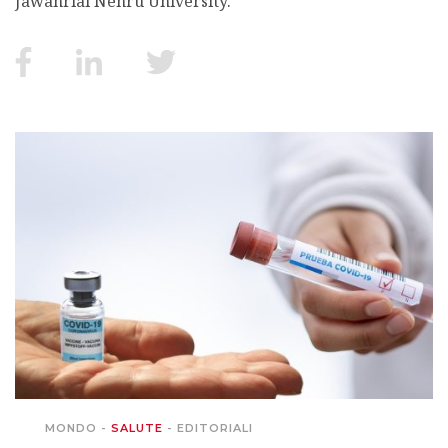
Jawahrlal Nehru University.
MIGRAZIONI
POVERTÀ
SALUTE
EDITORIALI
PUNTI DI VISTA
SGUARDI E VOCI
MONDO IN CIFRE
MONDO
-
SALUTE
-
EDITORIALI
NAVIGANDO IN RETE