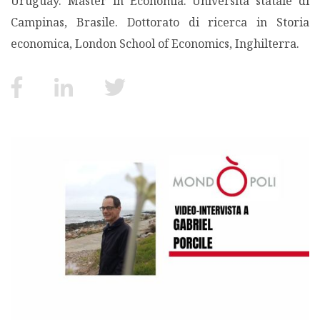
Uruguay. Master in Economia. Università statale di
Campinas, Brasile. Dottorato di ricerca in Storia
MIGRAZIONI
economica, London School of Economics, Inghilterra.
POVERTÀ
SALUTE
EDITORIALI
PUNTI DI VISTA
SGUARDI E VOCI
MONDO IN CIFRE
NAVIGANDO IN RETE