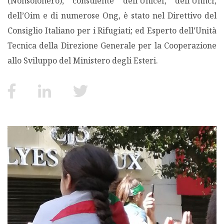
(Nonsolonero), consulente dell’Unicef, dell’Unhcr,
dell’Oim e di numerose Ong, è stato nel Direttivo del
MIGRAZIONI
Consiglio Italiano per i Rifugiati; ed Esperto dell’Unità
Tecnica della Direzione Generale per la Cooperazione
POVERTÀ
allo Sviluppo del Ministero degli Esteri.
SALUTE
EDITORIALI
PUNTI DI VISTA
SGUARDI E VOCI
MONDO IN CIFRE
NAVIGANDO IN RETE