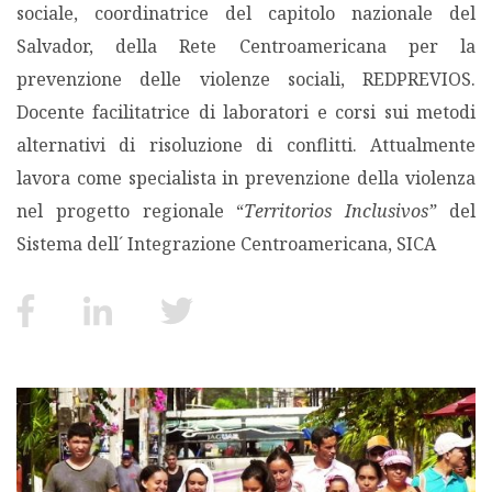
sociale, coordinatrice del capitolo nazionale del
MIGRAZIONI
Salvador, della Rete Centroamericana per la
prevenzione delle violenze sociali, REDPREVIOS.
POVERTÀ
Docente facilitatrice di laboratori e corsi sui metodi
alternativi di risoluzione di conflitti. Attualmente
SALUTE
lavora come specialista in prevenzione della violenza
nel progetto regionale “
Territorios Inclusivos”
del
EDITORIALI
Sistema dell´ Integrazione Centroamericana, SICA
PUNTI DI VISTA
SGUARDI E VOCI
MONDO IN CIFRE
NAVIGANDO IN RETE