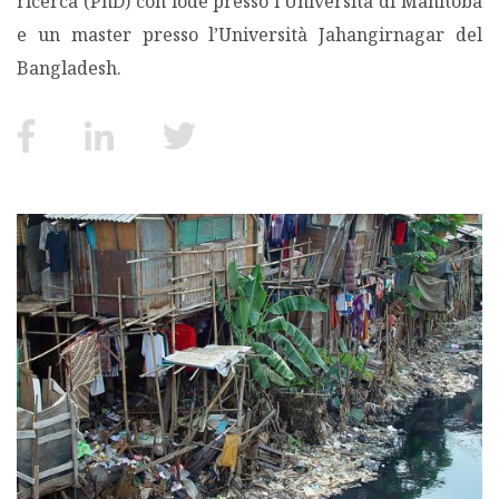
ricerca (PhD) con lode presso l’Università di Manitoba
e un master presso l’Università Jahangirnagar del
MIGRAZIONI
Bangladesh.
POVERTÀ
SALUTE
EDITORIALI
PUNTI DI VISTA
SGUARDI E VOCI
MONDO IN CIFRE
NAVIGANDO IN RETE