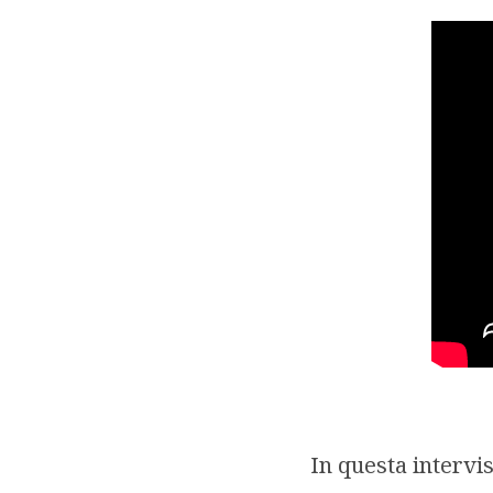
In questa intervista, Jomo Sundaram offre spunti di riflessioni sul come è perché le