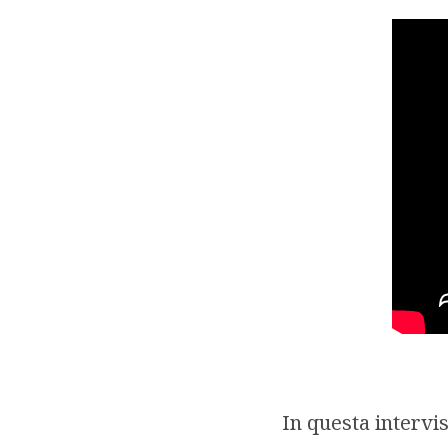
In questa intervista, Jomo Sundaram offre spunti di riflessioni sul come è perché le