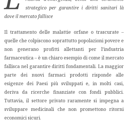
strategico per garantire i diritti sanitari là
MIGRAZIONI
dove il mercato fallisce
POVERTÀ
Il trattamento delle malattie orfane o trascurate –
quelle che colpiscono soprattutto popolazioni povere e
SALUTE
non generano profitti allettanti per l’industria
farmaceutica – è un chiaro esempio di come il mercato
EDITORIALI
fallisca nel garantire diritti fondamentali. La maggior
parte dei nuovi farmaci prodotti risponde alle
PUNTI DI VISTA
esigenze dei Paesi più sviluppati e, in molti casi,
deriva da ricerche finanziate con fondi pubblici.
SGUARDI E VOCI
Tuttavia, il settore privato raramente si impegna a
sviluppare medicinali che non promettono ritorni
MONDO IN CIFRE
economici sicuri.
NAVIGANDO IN RETE