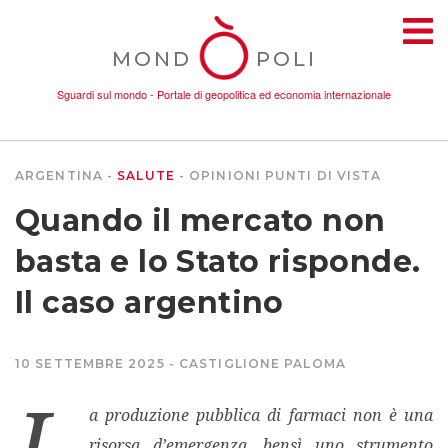
MOND
POLI
Sguardi sul mondo - Portale di geopolitica ed economia internazionale
ARGENTINA
SALUTE
OPINIONI
PUNTI DI VISTA
TEMI
Quando il mercato non
AMBIENTE
basta e lo Stato risponde.
Il caso argentino
CONFLITTI
10 SETTEMBRE 2025
CASTIGLIONE PALOMA
DONNE
L
a produzione pubblica di farmaci non è una
ECONOMIA
risorsa d’emergenza, bensì uno strumento