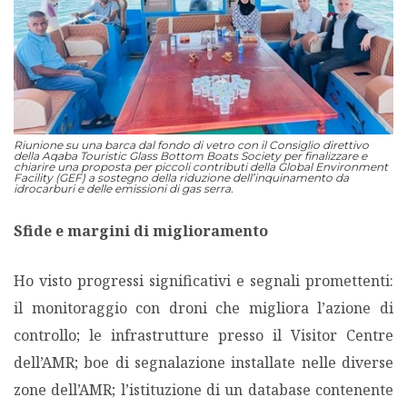
Riunione su una barca dal fondo di vetro con il Consiglio direttivo
della Aqaba Touristic Glass Bottom Boats Society per finalizzare e
chiarire una proposta per piccoli contributi della Global Environment
Facility (GEF) a sostegno della riduzione dell’inquinamento da
idrocarburi e delle emissioni di gas serra.
Sfide e margini di miglioramento
Ho visto progressi significativi e segnali promettenti:
il monitoraggio con droni che migliora l’azione di
controllo; le infrastrutture presso il Visitor Centre
dell’AMR; boe di segnalazione installate nelle diverse
zone dell’AMR; l’istituzione di un database contenente