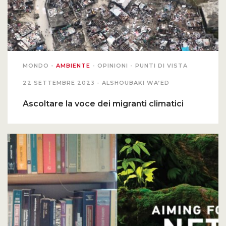
MONDO
-
AMBIENTE
-
OPINIONI
-
PUNTI DI VISTA
22 SETTEMBRE 2023 -
ALSHOUBAKI WA’ED
Ascoltare la voce dei migranti climatici