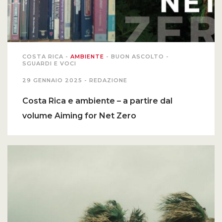
COSTA RICA
-
AMBIENTE
-
BUON ASCOLTO
-
SGUARDI E VOCI
29 GENNAIO 2025 -
REDAZIONE
Costa Rica e ambiente – a partire dal
volume Aiming for Net Zero