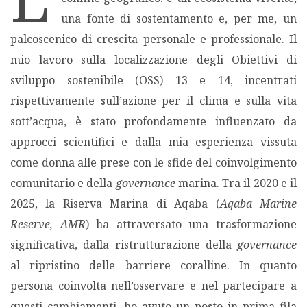
una fonte di sostentamento e, per me, un
MIGRAZIONI
palcoscenico di crescita personale e professionale. Il
mio lavoro sulla localizzazione degli Obiettivi di
POVERTÀ
sviluppo sostenibile (OSS) 13 e 14, incentrati
rispettivamente sull’azione per il clima e sulla vita
SALUTE
sott’acqua, è stato profondamente influenzato da
approcci scientifici e dalla mia esperienza vissuta
EDITORIALI
come donna alle prese con le sfide del coinvolgimento
comunitario e della
governance
marina. Tra il 2020 e il
PUNTI DI VISTA
2025, la Riserva Marina di Aqaba (
Aqaba Marine
Reserve, AMR
SGUARDI E VOCI
) ha attraversato una trasformazione
significativa, dalla ristrutturazione della
governance
MONDO IN CIFRE
al ripristino delle barriere coralline. In quanto
persona coinvolta nell’osservare e nel partecipare a
NAVIGANDO IN RETE
questi cambiamenti, ho avuto un posto in prima fila