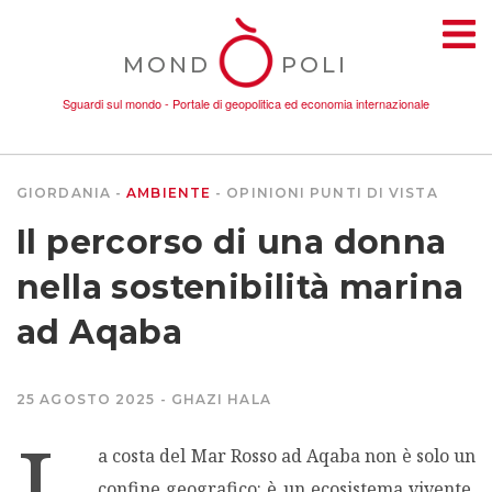
MOND
POLI
Sguardi sul mondo - Portale di geopolitica ed economia internazionale
GIORDANIA
AMBIENTE
OPINIONI
PUNTI DI VISTA
TEMI
Il percorso di una donna
AMBIENTE
nella sostenibilità marina
ad Aqaba
CONFLITTI
25 AGOSTO 2025
GHAZI HALA
DONNE
L
a costa del Mar Rosso ad Aqaba non è solo un
ECONOMIA
confine geografico: è un ecosistema vivente,