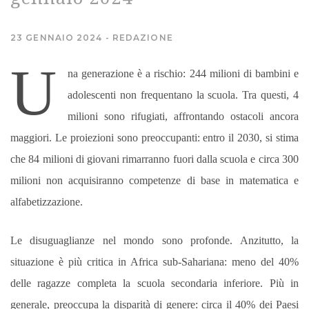
MIGRAZIONI
23 GENNAIO 2024
REDAZIONE
U
POVERTÀ
na generazione è a rischio: 244 milioni di bambini e
adolescenti non frequentano la scuola. Tra questi, 4
SALUTE
milioni sono rifugiati, affrontando ostacoli ancora
maggiori. Le proiezioni sono preoccupanti: entro il 2030, si stima
EDITORIALI
che 84 milioni di giovani rimarranno fuori dalla scuola e circa 300
milioni non acquisiranno competenze di base in matematica e
PUNTI DI VISTA
alfabetizzazione.
SGUARDI E VOCI
Le disuguaglianze nel mondo sono profonde. Anzitutto, la
situazione è più critica in Africa sub-Sahariana: meno del 40%
MONDO IN CIFRE
delle ragazze completa la scuola secondaria inferiore. Più in
NAVIGANDO IN RETE
generale, preoccupa la disparità di genere: circa il 40% dei Paesi