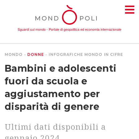
MOND
POLI
Sguardi sul mondo - Portale di geopolitica ed economia internazionale
MONDO
DONNE
INFOGRAFICHE
MONDO IN CIFRE
TEMI
Bambini e adolescenti
AMBIENTE
fuori da scuola e
aggiustamento per
CONFLITTI
disparità di genere
DONNE
Ultimi dati disponibili a
ECONOMIA
gennaio 2024