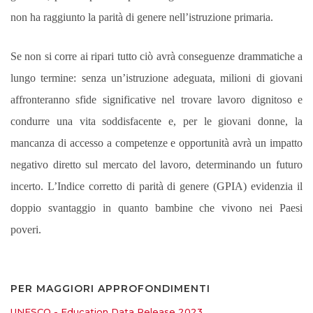
non ha raggiunto la parità di genere nell’istruzione primaria.
PODCAST EVENTI
Se non si corre ai ripari tutto ciò avrà conseguenze drammatiche a
AUTORI
lungo termine: senza un’istruzione adeguata, milioni di giovani
affronteranno sfide significative nel trovare lavoro dignitoso e
condurre una vita soddisfacente e, per le giovani donne, la
mancanza di accesso a competenze e opportunità avrà un impatto
negativo diretto sul mercato del lavoro, determinando un futuro
incerto.
L’Indice corretto di parità di genere (GPIA) evidenzia il
doppio svantaggio in quanto bambine che vivono nei Paesi
poveri.
PER MAGGIORI APPROFONDIMENTI
UNESCO - Education Data Release 2023