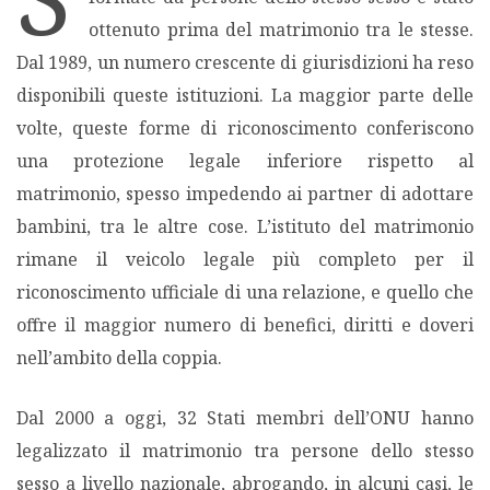
ottenuto prima del matrimonio tra le stesse.
MIGRAZIONI
Dal 1989, un numero crescente di giurisdizioni ha reso
disponibili queste istituzioni. La maggior parte delle
POVERTÀ
volte, queste forme di riconoscimento conferiscono
una protezione legale inferiore rispetto al
SALUTE
matrimonio, spesso impedendo ai partner di adottare
bambini, tra le altre cose. L’istituto del matrimonio
EDITORIALI
rimane il veicolo legale più completo per il
riconoscimento ufficiale di una relazione, e quello che
PUNTI DI VISTA
offre il maggior numero di benefici, diritti e doveri
nell’ambito della coppia.
SGUARDI E VOCI
Dal 2000 a oggi, 32 Stati membri dell’ONU hanno
MONDO IN CIFRE
legalizzato il matrimonio tra persone dello stesso
sesso a livello nazionale, abrogando, in alcuni casi, le
NAVIGANDO IN RETE