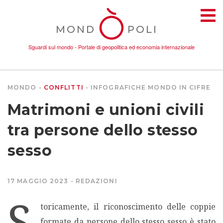
MOND
POLI
Sguardi sul mondo - Portale di geopolitica ed economia internazionale
MONDO
CONFLITTI
INFOGRAFICHE
MONDO IN CIFRE
TEMI
Matrimoni e unioni civili
AMBIENTE
tra persone dello stesso
sesso
CONFLITTI
17 MAGGIO 2023
REDAZIONI
DONNE
S
toricamente, il riconoscimento delle coppie
ECONOMIA
formate da persone dello stesso sesso è stato