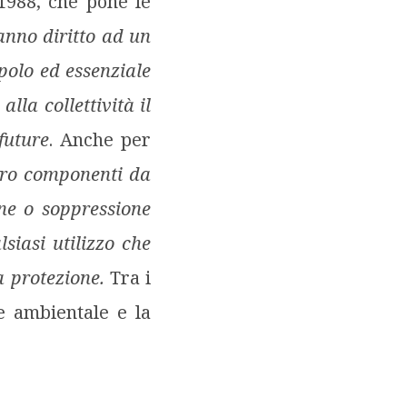
1988, che pone le
hanno diritto ad un
polo ed essenziale
lla collettività il
future
. Anche per
loro componenti da
ne o soppressione
siasi utilizzo che
la protezione.
Tra i
ne ambientale e la