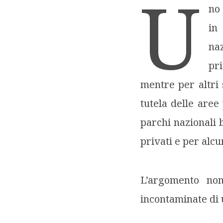
U
no
in
naz
pr
mentre per altri 
tutela delle aree 
parchi nazionali b
privati e per alcun
L’argomento no
incontaminate di u