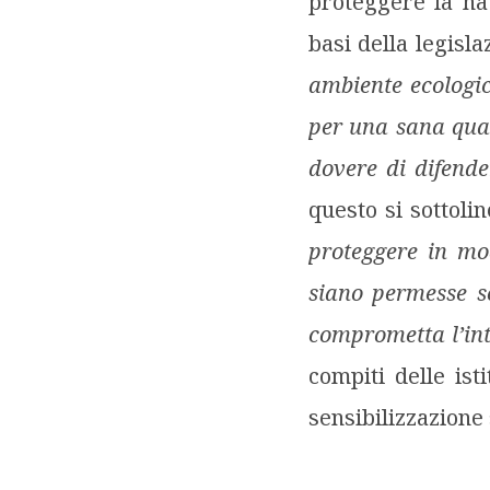
proteggere la na
basi della legisl
ambiente ecologic
per una sana quali
dovere di difende
questo si sottoli
proteggere in mo
siano permesse so
comprometta l’inte
compiti delle ist
sensibilizzazione