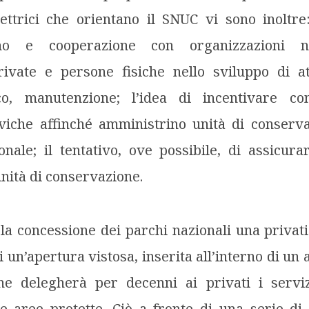
ettrici che orientano il SNUC vi sono inoltre:
no e cooperazione con organizzazioni n
rivate e persone fisiche nello sviluppo di att
co, manutenzione; l’idea di incentivare co
iviche affinché amministrino unità di conserva
nale; il tentativo, ove possibile, di assicurar
nità di conservazione.
a concessione dei parchi nazionali una privat
 di un’apertura vistosa, inserita all’interno di un
che delegherà per decenni ai privati i servi
te aree protette. Ciò a fronte di una serie di