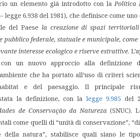
rio un elemento già introdotto con la
Política
– legge 6.938 del 1981), che definisce
come uno d
ale del Paese
l
a creazione di spazi territorial
e pubblico federale, statuale e municipale, come
evante interesse ecologico e riserve estrattive
. L’
on un nuovo approccio alla definizione d
ambiente che ha portato all’uso di criteri scient
’habitat e del paesaggio. Il principale ris
tata la definizione, con la
legge 9.985
del 2
dades de Conservação da Natureza
(SNUC). L
tali come quelli di “unità di conservazione”, “di
 della natura”, stabilisce quali siano le tipo