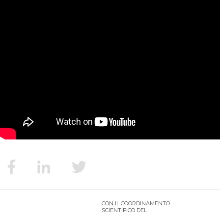
MIGRAZIONI
POVERTÀ
SALUTE
EDITORIALI
PUNTI DI VISTA
SGUARDI E VOCI
MONDO IN CIFRE
CON IL COORDINAMENTO
SCIENTIFICO DEL
NAVIGANDO IN RETE