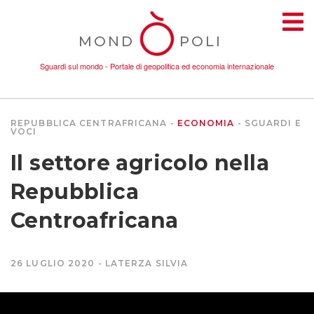
MOND
POLI
Sguardi sul mondo - Portale di geopolitica ed economia internazionale
REPUBBLICA CENTRAFRICANA
ECONOMIA
SGUARDI E
VOCI
TEMI
Il settore agricolo nella
AMBIENTE
Repubblica
Centroafricana
CONFLITTI
DONNE
26 LUGLIO 2020
LATERZA SILVIA
ECONOMIA