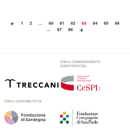
1
2
…
60
61
62
63
64
65
66
…
87
88
CON IL COORDINAMENTO
SCIENTIFICO DEL
CON IL CONTRIBUTO DI