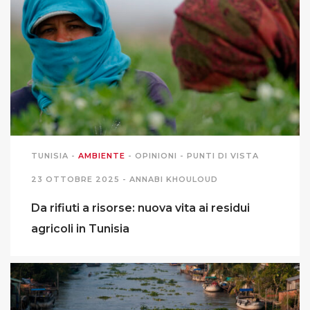
MIGRAZIONI
POVERTÀ
SALUTE
EDITORIALI
TUNISIA
-
AMBIENTE
-
OPINIONI
-
PUNTI DI VISTA
23 OTTOBRE 2025 -
ANNABI KHOULOUD
PUNTI DI VISTA
Da rifiuti a risorse: nuova vita ai residui
SGUARDI E VOCI
agricoli in Tunisia
MONDO IN CIFRE
NAVIGANDO IN RETE