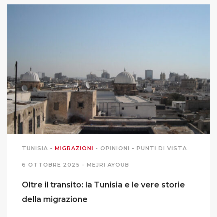
TUNISIA
-
MIGRAZIONI
-
OPINIONI
-
PUNTI DI VISTA
6 OTTOBRE 2025 -
MEJRI AYOUB
Oltre il transito: la Tunisia e le vere storie
della migrazione