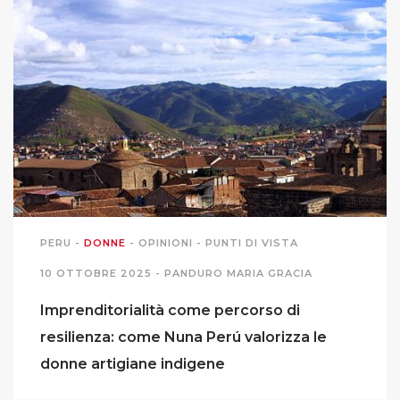
PERU
-
DONNE
-
OPINIONI
-
PUNTI DI VISTA
10 OTTOBRE 2025 -
PANDURO MARIA GRACIA
Imprenditorialità come percorso di
resilienza: come Nuna Perú valorizza le
donne artigiane indigene