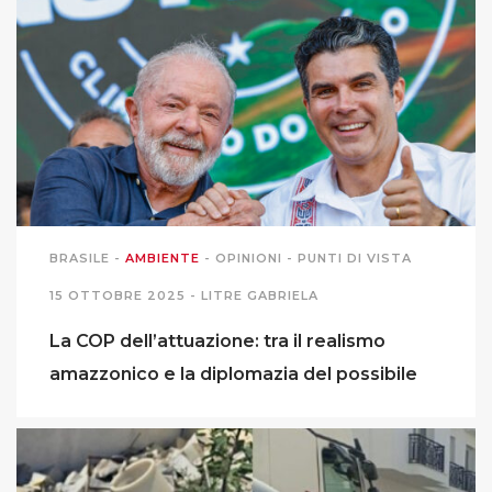
BRASILE
-
AMBIENTE
-
OPINIONI
-
PUNTI DI VISTA
15 OTTOBRE 2025 -
LITRE GABRIELA
La COP dell’attuazione: tra il realismo
amazzonico e la diplomazia del possibile