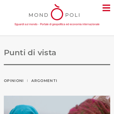
MOND
POLI
Sguardi sul mondo - Portale di geopolitica ed economia internazionale
TEMI
Punti di vista
AMBIENTE
CONFLITTI
OPINIONI
ARGOMENTI
DONNE
ECONOMIA