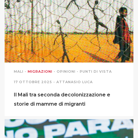
MALI
-
MIGRAZIONI
-
OPINIONI
-
PUNTI DI VISTA
17 OTTOBRE 2025 -
ATTANASIO LUCA
Il Mali tra seconda decolonizzazione e
storie di mamme di migranti