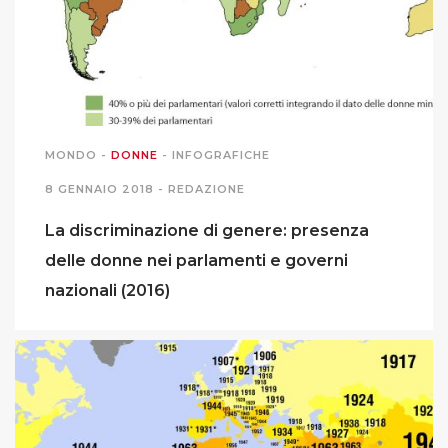
MIGRAZIONI
POVERTÀ
SALUTE
MONDO
-
DONNE
-
INFOGRAFICHE
8 GENNAIO 2018 -
REDAZIONE
EDITORIALI
La discriminazione di genere: presenza
delle donne nei parlamenti e governi
PUNTI DI VISTA
nazionali (2016)
SGUARDI E VOCI
MONDO IN CIFRE
NAVIGANDO IN RETE