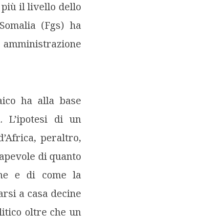
iù il livello dello
 Somalia (Fgs) ha
 amministrazione
aico ha alla base
. L’ipotesi di un
Africa, peraltro,
sapevole di quanto
one e di come la
arsi a casa decine
litico oltre che un