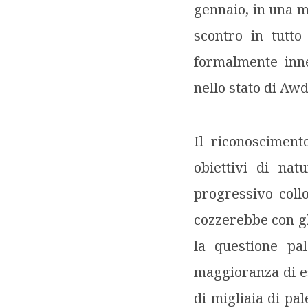
gennaio, in una mo
scontro in tutto
formalmente inn
nello stato di Awd
Il riconosciment
obiettivi di nat
progressivo coll
cozzerebbe con gl
la questione pa
maggioranza di es
di migliaia di pal