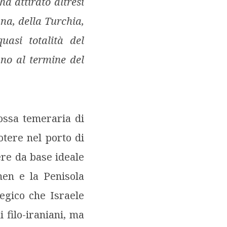
ha attirato altresì
ana, della Turchia,
uasi totalità del
ino al termine del
mossa temeraria di
otere nel porto di
ere da base ideale
men e la Penisola
egico che Israele
 filo-iraniani, ma