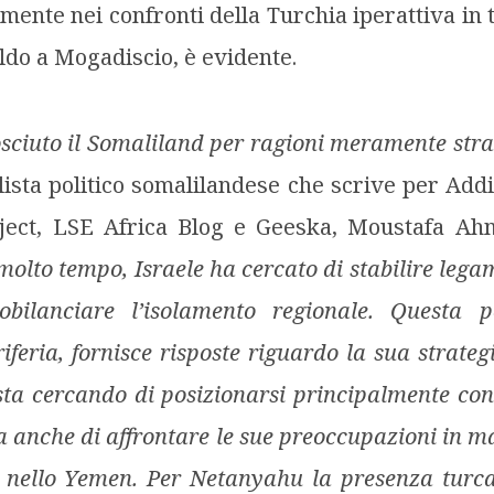
ente nei confronti della Turchia iperattiva in tu
aldo a Mogadiscio, è evidente.
osciuto il Somaliland per ragioni meramente stra
lista politico somalilandese che scrive per Add
oject, LSE Africa Blog e Geeska, Moustafa Ah
molto tempo, Israele ha cercato di stabilire lega
bilanciare l’isolamento regionale. Questa p
iferia, fornisce risposte riguardo la sua strate
sta cercando di posizionarsi principalmente con
a anche di affrontare le sue preoccupazioni in ma
i nello Yemen. Per Netanyahu la presenza turc