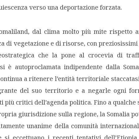
quiescenza verso una deportazione forzata.
maliland, dal clima molto più mite rispetto a
icca di vegetazione e di risorse, con preziosissim
ostrategica che la pone al crocevia di traffi
 si è autoproclamata indipendente dalla Soma
ntinua a ritenere l’entità territoriale staccatas
grante del suo territorio e a negarle ogni fo
i più critici dell’agenda politica. Fino a qualche 
ropria giurisdizione sulla regione, la Somalia po
lutamente unanime della comunità internaziona
 si eccettuano i recenti tentativi dell’Etiop