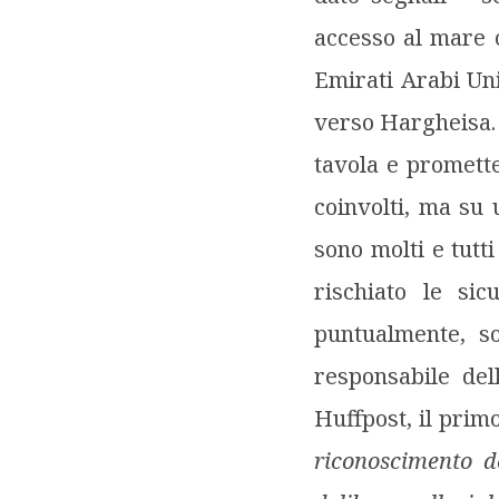
accesso al mare 
Emirati Arabi Uni
verso Hargheisa. 
tavola e promett
coinvolti, ma su 
sono molti e tutt
rischiato le si
puntualmente, s
responsabile del
Huffpost, il prim
riconoscimento d