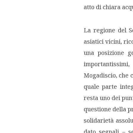
atto di chiara ac
La regione del So
asiatici vicini, r
una posizione ge
importantissimi,
Mogadiscio, che co
quale parte inte
resta uno dei punt
questione della p
solidarietà asso
dato segnali – se