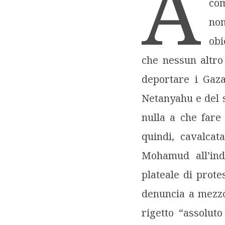
A
com
no
obi
che nessun altro
deportare i Gaza
Netanyahu e del 
nulla a che fare
quindi, cavalca
Mohamud all’ind
plateale di prote
denuncia a mezzo
rigetto “assoluto