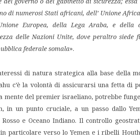
e del governo o del gabinetto di sicurezza; essa 
imo di numerosi Stati africani, dell’ Unione Afric
’Unione Europea, della Lega Araba, e della q
rezza delle Nazioni Unite, dove peraltro siede f
pubblica federale somala
».
interessi di natura strategica alla base della 
u c’è la volontà di assicurarsi una fetta di p
a mente del premier israeliano, potrebbe fung
n, in un punto cruciale, a un passo dallo Ye
 Rosso e Oceano Indiano. Il controllo geostrat
 in particolare verso lo Yemen e i ribelli Houthi