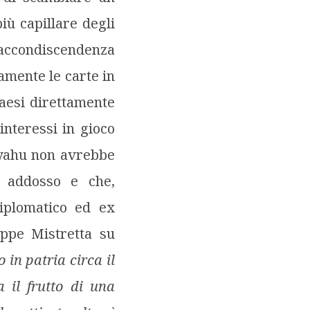
ù capillare degli
i accondiscendenza
amente le carte in
aesi direttamente
interessi in gioco
anyahu non avrebbe
e addosso e che,
iplomatico ed ex
eppe Mistretta su
o in patria circa il
 il frutto di una