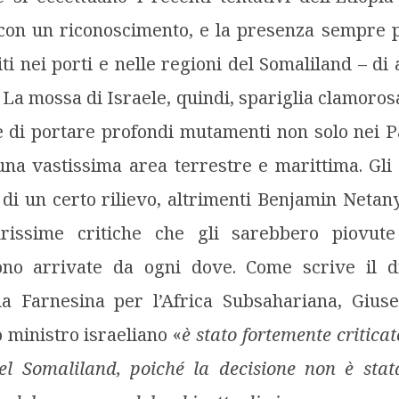
con un riconoscimento, e la presenza sempre pi
ti nei porti e nelle regioni del Somaliland – d
La mossa di Israele, quindi, spariglia clamoros
e di portare profondi mutamenti non solo nei P
una vastissima area terrestre e marittima. Gli 
i di un certo rilievo, altrimenti Benjamin Net
curissime critiche che gli sarebbero piovut
ono arrivate da ogni dove. Come scrive il d
la Farnesina per l’Africa Subsahariana, Gius
o ministro israeliano «
è stato fortemente criticat
el Somaliland, poiché la decisione non è stata