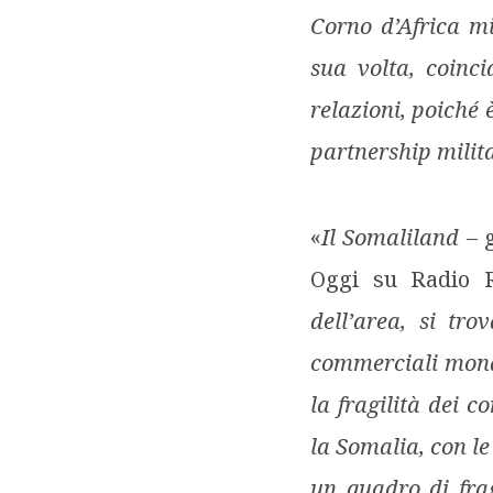
Corno d’Africa mi
sua volta, coinci
relazioni, poiché 
partnership milita
«
Il Somaliland
– g
Oggi su Radio 
dell’area, si tr
commerciali mondi
la fragilità dei c
la Somalia, con le
un quadro di frag