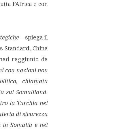
tta l’Africa e con
tegiche
– spiega il
is Standard, China
mad raggiunto da
mi con nazioni non
olitica, chiamata
gia sul Somaliland.
tro la Turchia nel
teria di sicurezza
a in Somalia e nel