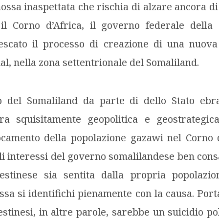
ssa inaspettata che rischia di alzare ancora di p
 il Corno d’Africa, il governo federale della
escato il processo di creazione di una nuova
al, nella zona settentrionale del Somaliland.
o del Somaliland da parte di dello Stato ebr
ura squisitamente geopolitica e geostrategica
ocamento della popolazione gazawi nel Corno d’
i interessi del governo somalilandese ben con
lestinese sia sentita dalla propria popolazi
sa si identifichi pienamente con la causa. Port
estinesi, in altre parole, sarebbe un suicidio po