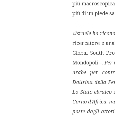
più macroscopicam
più di un piede s
«
Israele ha ricon
ricercatore e ana
Global South Pr
Mondopoli –.
Per 
arabe per contro
Dottrina della Per
Lo Stato ebraico 
Corno d’Africa, m
poste dagli attor