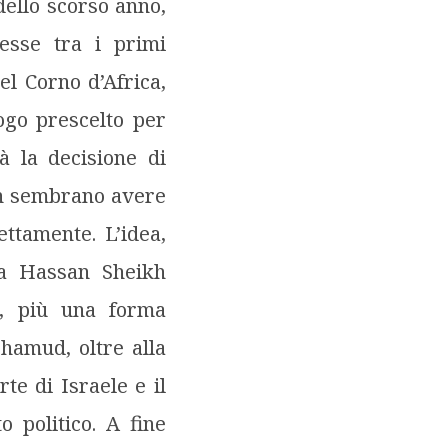
ello scorso anno,
sse tra i primi
nel Corno d’Africa,
ogo prescelto per
à la decisione di
on sembrano avere
ttamente. L’idea,
ia Hassan Sheikh
e, più una forma
ohamud, oltre alla
e di Israele e il
o politico. A fine