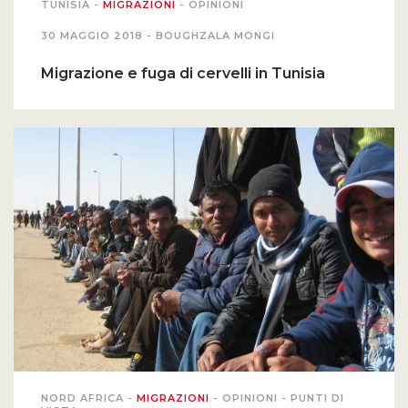
TUNISIA
-
MIGRAZIONI
-
OPINIONI
30 MAGGIO 2018 -
BOUGHZALA MONGI
Migrazione e fuga di cervelli in Tunisia
NORD AFRICA
-
MIGRAZIONI
-
OPINIONI
-
PUNTI DI