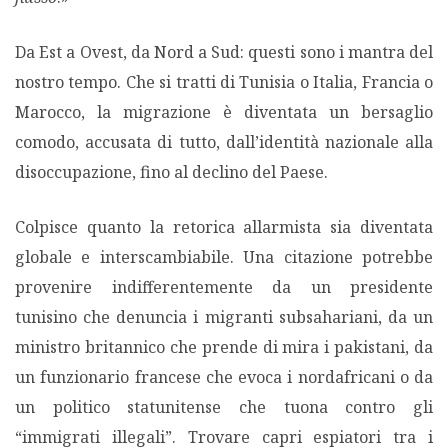
MIGRAZIONI
Da Est a Ovest, da Nord a Sud: questi sono i mantra del
nostro tempo. Che si tratti di Tunisia o Italia, Francia o
POVERTÀ
Marocco, la migrazione è diventata un bersaglio
comodo, accusata di tutto, dall’identità nazionale alla
SALUTE
disoccupazione, fino al declino del Paese.
EDITORIALI
Colpisce quanto la retorica allarmista sia diventata
globale e interscambiabile. Una citazione potrebbe
PUNTI DI VISTA
provenire indifferentemente da un presidente
tunisino che denuncia i migranti subsahariani, da un
SGUARDI E VOCI
ministro britannico che prende di mira i pakistani, da
un funzionario francese che evoca i nordafricani o da
MONDO IN CIFRE
un politico statunitense che tuona contro gli
“immigrati illegali”. Trovare capri espiatori tra i
NAVIGANDO IN RETE