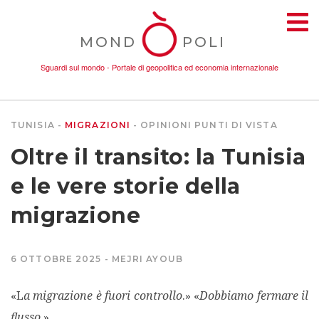
MOND
POLI
Sguardi sul mondo - Portale di geopolitica ed economia internazionale
TUNISIA
MIGRAZIONI
OPINIONI
PUNTI DI VISTA
TEMI
Oltre il transito: la Tunisia
AMBIENTE
e le vere storie della
migrazione
CONFLITTI
6 OTTOBRE 2025
MEJRI AYOUB
DONNE
«
La migrazione è fuori controllo
.» «
Dobbiamo fermare il
ECONOMIA
flusso
.»