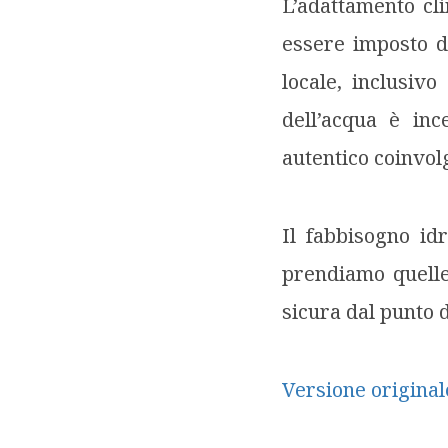
L’adattamento cli
essere imposto d
locale, inclusiv
dell’acqua è inc
autentico coinvol
Il fabbisogno id
prendiamo quelle
sicura dal punto d
Versione originale