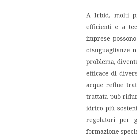
A Irbid, molti p
efficienti e a te
imprese possono 
disuguaglianze ne
problema, diventa
efficace di diver
acque reflue trat
trattata può ridu
idrico più sosten
regolatori per 
formazione specia