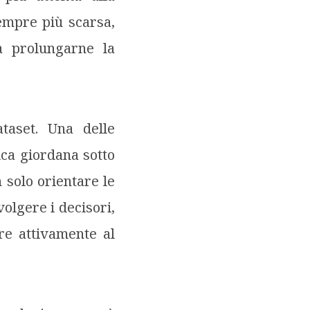
empre più scarsa,
a prolungarne la
taset. Una delle
ica giordana sotto
 solo orientare le
volgere i decisori,
are attivamente al