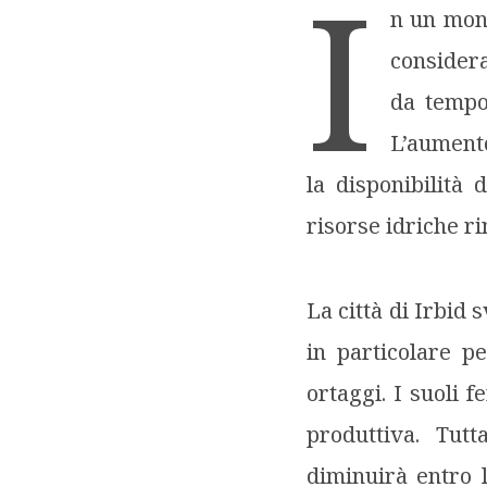
I
n un mon
considera
da tempo 
L’aumento
la disponibilità 
risorse idriche ri
La città di Irbid 
in particolare p
ortaggi. I suoli 
produttiva. Tutt
diminuirà entro l