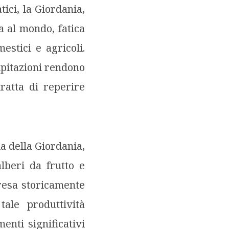
ci, la Giordania,
a al mondo, fatica
estici e agricoli.
ipitazioni rendono
tratta di reperire
la della Giordania,
lberi da frutto e
 resa storicamente
tale produttività
enti significativi