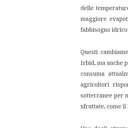
delle temperature
maggiore evapotr
fabbisogno idrico 
Questi cambiamen
Irbid, ma anche pe
consuma attualm
agricoltori risp
sotterranee per m
sfruttate, come i