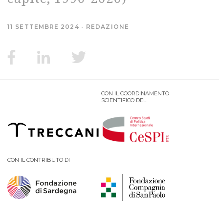
MIGRAZIONI
11 SETTEMBRE 2024
REDAZIONE
POVERTÀ
SALUTE
CON IL COORDINAMENTO
SCIENTIFICO DEL
EDITORIALI
PUNTI DI VISTA
SGUARDI E VOCI
CON IL CONTRIBUTO DI
MONDO IN CIFRE
NAVIGANDO IN RETE