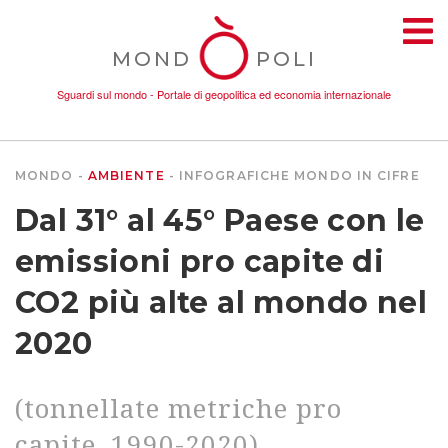
MOND
POLI
Sguardi sul mondo - Portale di geopolitica ed economia internazionale
MONDO
AMBIENTE
INFOGRAFICHE
MONDO IN CIFRE
TEMI
Dal 31° al 45° Paese con le
AMBIENTE
emissioni pro capite di
CO2 più alte al mondo nel
CONFLITTI
2020
DONNE
(tonnellate metriche pro
ECONOMIA
capite, 1990-2020)