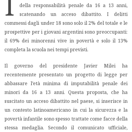
I
della responsabilità penale da 16 a 13 anni,
MIGRAZIONI
scatenando un acceso dibattito. I delitti
commessi dagli under 18 sono solo il 2% del totale e le
POVERTÀ
prospettive per i giovani argentini sono preoccupanti:
il 69% dei minorenni vive in povertà e solo il 13%
SALUTE
completa la scuola nei tempi previsti.
EDITORIALI
Il governo del presidente Javier Milei ha
recentemente presentato un progetto di legge per
PUNTI DI VISTA
abbassare l’età minima di imputabilità penale dei
minori da 16 a 13 anni. Questa proposta, che ha
SGUARDI E VOCI
suscitato un acceso dibattito nel paese, si inserisce in
un contesto latinoamericano in cui la sicurezza e la
MONDO IN CIFRE
povertà infantile sono spesso trattate come facce della
stessa medaglia. Secondo il comunicato ufficiale,
NAVIGANDO IN RETE