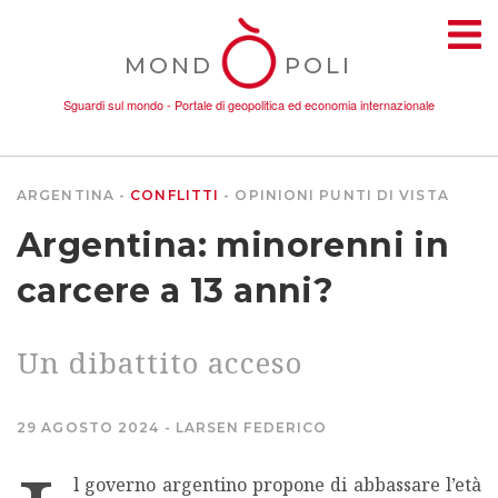
MOND
POLI
Sguardi sul mondo - Portale di geopolitica ed economia internazionale
ARGENTINA
CONFLITTI
OPINIONI
PUNTI DI VISTA
TEMI
Argentina: minorenni in
AMBIENTE
carcere a 13 anni?
CONFLITTI
Un dibattito acceso
DONNE
29 AGOSTO 2024
LARSEN FEDERICO
ECONOMIA
l governo argentino propone di abbassare l’età