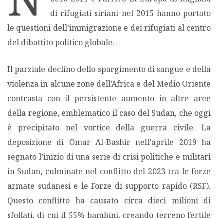
di rifugiati siriani nel 2015 hanno portato
MIGRAZIONI
le questioni dell’immigrazione e dei rifugiati al centro
del dibattito politico globale.
POVERTÀ
Il parziale declino dello spargimento di sangue e della
SALUTE
violenza in alcune zone dell’Africa e del Medio Oriente
contrasta con il persistente aumento in altre aree
EDITORIALI
della regione, emblematico il caso del Sudan, che oggi
è precipitato nel vortice della guerra civile. La
PUNTI DI VISTA
deposizione di Omar Al-Bashir nell’aprile 2019 ha
segnato l’inizio di una serie di crisi politiche e militari
SGUARDI E VOCI
in Sudan, culminate nel conflitto del 2023 tra le forze
armate sudanesi e le Forze di supporto rapido (RSF).
MONDO IN CIFRE
Questo conflitto ha causato circa dieci milioni di
sfollati, di cui il 55% bambini, creando terreno fertile
NAVIGANDO IN RETE