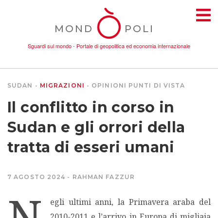
MOND
POLI
Sguardi sul mondo - Portale di geopolitica ed economia internazionale
SUDAN
MIGRAZIONI
OPINIONI
PUNTI DI VISTA
TEMI
Il conflitto in corso in
AMBIENTE
Sudan e gli orrori della
tratta di esseri umani
CONFLITTI
7 AGOSTO 2024
RAHMAN FAZZUR
DONNE
N
egli ultimi anni, la Primavera araba del
ECONOMIA
2010-2011 e l’arrivo in Europa di migliaia