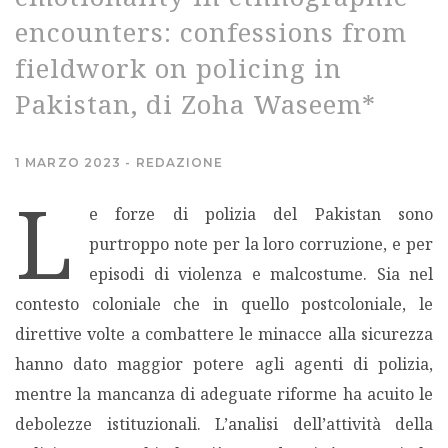
encounters: confessions from
MIGRAZIONI
fieldwork on policing in
POVERTÀ
Pakistan, di Zoha Waseem*
SALUTE
1 MARZO 2023
REDAZIONE
L
EDITORIALI
e forze di polizia del Pakistan sono
purtroppo note per la loro corruzione, e per
PUNTI DI VISTA
episodi di violenza e malcostume. Sia nel
contesto coloniale che in quello postcoloniale, le
SGUARDI E VOCI
direttive volte a combattere le minacce alla sicurezza
hanno dato maggior potere agli agenti di polizia,
MONDO IN CIFRE
mentre la mancanza di adeguate riforme ha acuito le
debolezze istituzionali. L’analisi dell’attività della
NAVIGANDO IN RETE