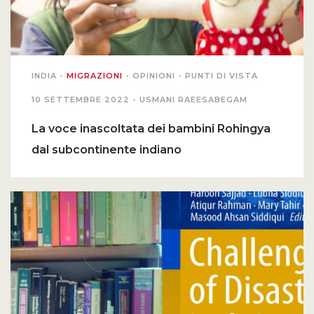
INDIA
-
MIGRAZIONI
-
OPINIONI
-
PUNTI DI VISTA
10 SETTEMBRE 2022 -
USMANI RAEESABEGAM
La voce inascoltata dei bambini Rohingya
dal subcontinente indiano