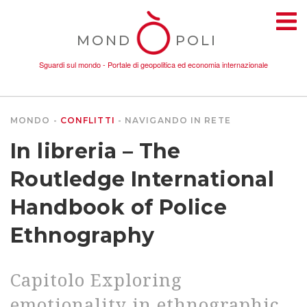
MOND
POLI
Sguardi sul mondo - Portale di geopolitica ed economia internazionale
MONDO
CONFLITTI
NAVIGANDO IN RETE
TEMI
In libreria – The
AMBIENTE
Routledge International
Handbook of Police
CONFLITTI
Ethnography
DONNE
Capitolo Exploring
ECONOMIA
emotionality in ethnographic