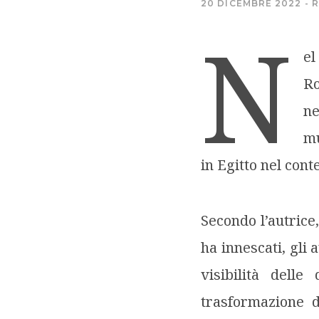
20 DICEMBRE 2022
R
N
el
Ro
n
mu
in Egitto nel cont
Secondo l’autrice
ha innescati, gli 
visibilità dell
trasformazione d