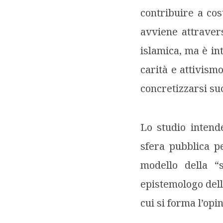
contribuire a cos
avviene attrave
islamica, ma è in
carità e attivism
concretizzarsi s
Lo studio intend
sfera pubblica pe
modello della “
epistemologo del
cui si forma l’opi