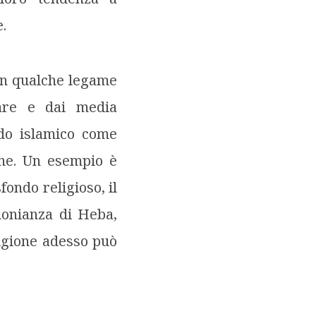
.
con qualche legame
tare e dai media
ndo islamico come
one. Un esempio è
fondo religioso, il
imonianza di Heba,
ligione adesso può