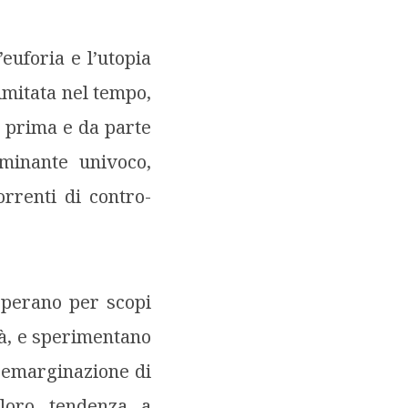
euforia e l’utopia
imitata nel tempo,
i prima e da parte
minante univoco,
rrenti di contro-
perano per scopi
età, e sperimentano
a emarginazione di
 loro tendenza a