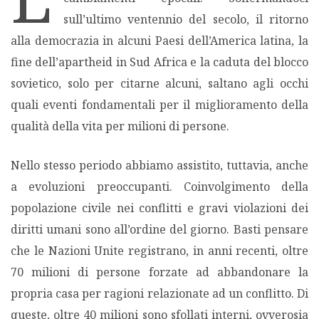
sull’ultimo ventennio del secolo, il ritorno
MIGRAZIONI
alla democrazia in alcuni Paesi dell’America latina, la
fine dell’apartheid in Sud Africa e la caduta del blocco
POVERTÀ
sovietico, solo per citarne alcuni, saltano agli occhi
quali eventi fondamentali per il miglioramento della
SALUTE
qualità della vita per milioni di persone.
EDITORIALI
Nello stesso periodo abbiamo assistito, tuttavia, anche
a evoluzioni preoccupanti. Coinvolgimento della
PUNTI DI VISTA
popolazione civile nei conflitti e gravi violazioni dei
diritti umani sono all’ordine del giorno. Basti pensare
SGUARDI E VOCI
che le Nazioni Unite registrano, in anni recenti, oltre
70 milioni di persone forzate ad abbandonare la
MONDO IN CIFRE
propria casa per ragioni relazionate ad un conflitto. Di
queste, oltre 40 milioni sono sfollati interni, ovverosia
NAVIGANDO IN RETE