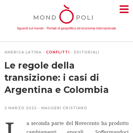
MOND
POLI
Sguardi sul mondo - Portale di geopolitica ed economia internazionale
AMERICA LATINA
CONFLITTI
EDITORIALI
TEMI
Le regole della
AMBIENTE
transizione: i casi di
Argentina e Colombia
CONFLITTI
2 MARZO 2022
MAUGERI CRISTIANO
DONNE
L
a seconda parte del Novecento ha prodotto
ECONOMIA
cambiamenti epocali. Soffermandoci