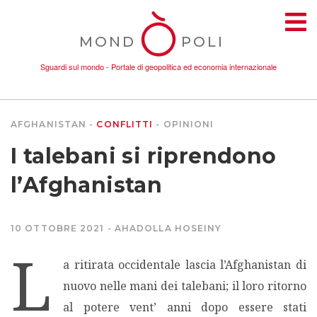
MOND
POLI
Sguardi sul mondo - Portale di geopolitica ed economia internazionale
AFGHANISTAN
CONFLITTI
OPINIONI
TEMI
I talebani si riprendono
AMBIENTE
l’Afghanistan
CONFLITTI
10 OTTOBRE 2021
AHADOLLA HOSEINY
L
DONNE
a ritirata occidentale lascia l’Afghanistan di
nuovo nelle mani dei talebani; il loro ritorno
ECONOMIA
al potere vent’ anni dopo essere stati