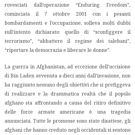
rovesciati dall’operazione “Enduring Freedom”,
MIGRAZIONI
cominciata il 7 ottobre 2001 con i pesanti
bombardamenti e l’occupazione, solleva molti dubbi
POVERTÀ
sull’intento dichiarato: quello di “sconfiggere il
terrorismo”, “abbattere il regime dei talebani”,
SALUTE
“riportare la democrazia e liberare le donne”.
EDITORIALI
La guerra in Afghanistan, ad eccezione dell’uccisione
di Bin Laden avvenuta a dieci anni dall’invasione, non
PUNTI DI VISTA
ha raggiunto nessuno degli obiettivi che si prefiggeva
di realizzare e la drammatica realtà che il popolo
SGUARDI E VOCI
afghano sta affrontando a causa del ritiro definitivo
delle forze armate americane è una tragedia
MONDO IN CIFRE
annunciata. Tutte le promesse sono state disattese, gli
afghani che hanno creduto negli occidentali si sentono
NAVIGANDO IN RETE