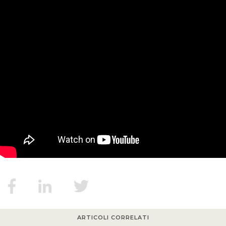
MIGRAZIONI
POVERTÀ
SALUTE
EDITORIALI
PUNTI DI VISTA
SGUARDI E VOCI
MONDO IN CIFRE
ARTICOLI CORRELATI
NAVIGANDO IN RETE