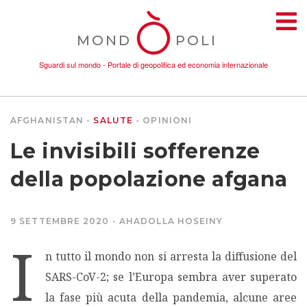
MOND
POLI
Sguardi sul mondo - Portale di geopolitica ed economia internazionale
AFGHANISTAN
SALUTE
OPINIONI
TEMI
Le invisibili sofferenze
AMBIENTE
della popolazione afgana
CONFLITTI
9 SETTEMBRE 2020
AHADOLLA HOSEINY
I
DONNE
n tutto il mondo non si arresta la diffusione del
SARS-CoV-2; se l’Europa sembra aver superato
ECONOMIA
la fase più acuta della pandemia, alcune aree