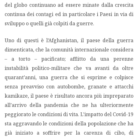
del globo continuano ad essere minate dalla crescita
MIGRAZIONI
continua dei contagi ed in particolare i Paesi in via di
sviluppo o quelli già colpiti da guerre.
POVERTÀ
Uno di questi è l’Afghanistan, il paese della guerra
SALUTE
dimenticata, che la comunità internazionale considera
– a torto – pacificato; afflitto da una perenne
EDITORIALI
instabilità politico-militare che va avanti da oltre
quarant’anni, una guerra che si esprime e colpisce
PUNTI DI VISTA
senza preavviso con autobombe, granate e attacchi
kamikaze, il paese è risultato ancora più impreparato
SGUARDI E VOCI
all’arrivo della pandemia che ne ha ulteriormente
peggiorato le condizioni di vita. L’impatto del Covid-19
MONDO IN CIFRE
sta aggravando le condizioni della popolazione che ha
già iniziato a soffrire per la carenza di cibo, di
NAVIGANDO IN RETE