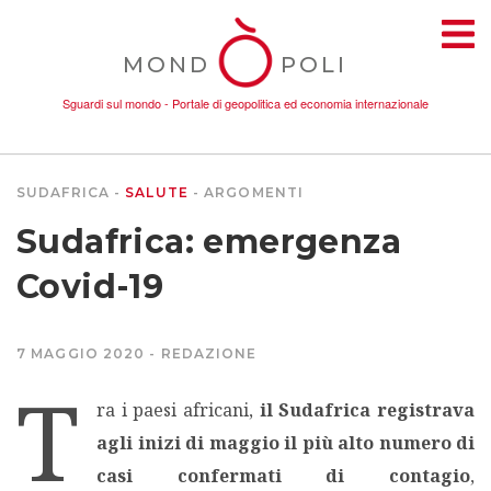
MOND
POLI
Sguardi sul mondo - Portale di geopolitica ed economia internazionale
SUDAFRICA
SALUTE
ARGOMENTI
TEMI
Sudafrica: emergenza
AMBIENTE
Covid-19
CONFLITTI
7 MAGGIO 2020
REDAZIONE
T
DONNE
ra i paesi africani,
il Sudafrica registrava
agli inizi di maggio il più alto numero di
ECONOMIA
casi confermati di contagio
,