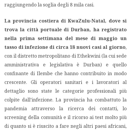
raggiungendo la soglia degli 8 mila casi.
MIGRAZIONI
La provincia costiera di KwaZulu-Natal, dove si
POVERTÀ
trova la città portuale di Durban, ha registrato
nella prima settimana del mese di maggio un
SALUTE
tasso di infezione di circa 18 nuovi casi al giorno
,
con il distretto metropolitano di Ethekwini (la cui sede
EDITORIALI
amministrativa e legislativa è Durban) e quello
confinante di Ilembe che hanno contribuito in modo
PUNTI DI VISTA
crescente. Gli operatori sanitari e i lavoratori al
dettaglio sono state le categorie professionali più
SGUARDI E VOCI
colpite dall’infezione. La provincia ha combattuto la
pandemia attraverso la ricerca dei contatti, lo
MONDO IN CIFRE
screening della comunità e il ricorso ai test molto più
di quanto si è riuscito a fare negli altri paesi africani,
NAVIGANDO IN RETE