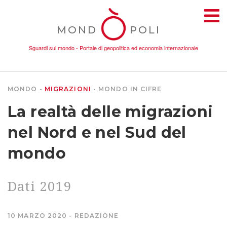
MOND
POLI
Sguardi sul mondo - Portale di geopolitica ed economia internazionale
MONDO
MIGRAZIONI
MONDO IN CIFRE
TEMI
La realtà delle migrazioni
AMBIENTE
nel Nord e nel Sud del
mondo
CONFLITTI
Dati 2019
DONNE
ECONOMIA
10 MARZO 2020
REDAZIONE